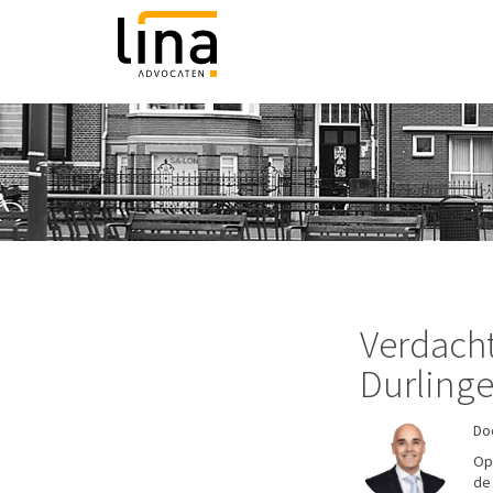
Verdach
Durlinger
Doo
Op
de 