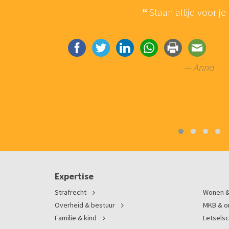
mindere
Staan altijd voor je
trokken.
het gevoel
— Anna
Expertise
Strafrecht
Wonen &
Overheid & bestuur
MKB & 
Familie & kind
Letsels