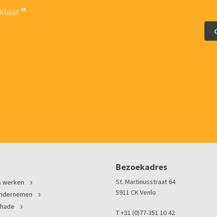
 klaar
De persoonlijke en p
van Lina Advo
Bezoekadres
St. Martinusstraat 64
 werken
5911 CK Venlo
ondernemen
chade
T +31 (0)77-351 10 42