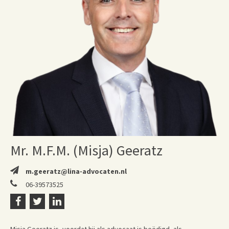
Mr. M.F.M. (Misja) Geeratz
m.geeratz@lina-advocaten.nl
06-39573525
Misja Geeratz is, voordat hij als advocaat is beëdigd, als