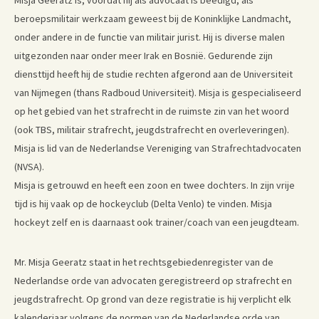
beroepsmilitair werkzaam geweest bij de Koninklijke Landmacht,
onder andere in de functie van militair jurist. Hij is diverse malen
uitgezonden naar onder meer Irak en Bosnië. Gedurende zijn
diensttijd heeft hij de studie rechten afgerond aan de Universiteit
van Nijmegen (thans Radboud Universiteit). Misja is gespecialiseerd
op het gebied van het strafrecht in de ruimste zin van het woord
(ook TBS, militair strafrecht, jeugdstrafrecht en overleveringen).
Misja is lid van de Nederlandse Vereniging van Strafrechtadvocaten
(NVSA).
Misja is getrouwd en heeft een zoon en twee dochters. In zijn vrije
tijd is hij vaak op de hockeyclub (Delta Venlo) te vinden. Misja
hockeyt zelf en is daarnaast ook trainer/coach van een jeugdteam.
Mr. Misja Geeratz staat in het rechtsgebiedenregister van de
Nederlandse orde van advocaten geregistreerd op strafrecht en
jeugdstrafrecht. Op grond van deze registratie is hij verplicht elk
kalenderjaar volgens de normen van de Nederlandse orde van