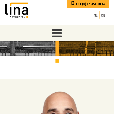
+31 (0)77-351 10 42
NL
DE