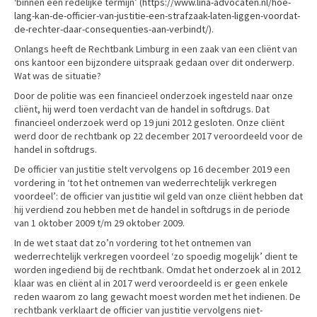
‘binnen een redelijke termijn’ (
https://www.lina-advocaten.nl/hoe-
lang-kan-de-officier-van-justitie-een-strafzaak-laten-liggen-voordat-
de-rechter-daar-consequenties-aan-verbindt/
).
Onlangs heeft de Rechtbank Limburg in een zaak van een cliënt van
ons kantoor een bijzondere uitspraak gedaan over dit onderwerp.
Wat was de situatie?
Door de politie was een financieel onderzoek ingesteld naar onze
cliënt, hij werd toen verdacht van de handel in softdrugs. Dat
financieel onderzoek werd op 19 juni 2012 gesloten. Onze cliënt
werd door de rechtbank op 22 december 2017 veroordeeld voor de
handel in softdrugs.
De officier van justitie stelt vervolgens op 16 december 2019 een
vordering in ‘tot het ontnemen van wederrechtelijk verkregen
voordeel’: de officier van justitie wil geld van onze cliënt hebben dat
hij verdiend zou hebben met de handel in softdrugs in de periode
van 1 oktober 2009 t/m 29 oktober 2009.
In de wet staat dat zo’n vordering tot het ontnemen van
wederrechtelijk verkregen voordeel ‘zo spoedig mogelijk’ dient te
worden ingediend bij de rechtbank. Omdat het onderzoek al in 2012
klaar was en cliënt al in 2017 werd veroordeeld is er geen enkele
reden waarom zo lang gewacht moest worden met het indienen. De
rechtbank verklaart de officier van justitie vervolgens niet-