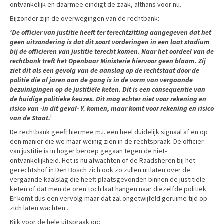
ontvankelijk en daarmee eindigt de zaak, althans voor nu.
Bijzonder zijn de overwegingen van de rechtbank:
‘De officier van justitie heeft ter terechtzitting aangegeven dat het
geen uitzondering is dat dit soort vorderingen in een laat stadium
bij de officieren van justitie terecht komen. Naar het oordeel van de
rechtbank treft het Openbaar Ministerie hiervoor geen blaam. Zij
ziet dit als een gevolg van de aanslag op de rechtstaat door de
politie die al jaren aan de gang is in de vorm van vergaande
bezuinigingen op de justitiële keten. Dit is een consequentie van
de huidige politieke keuzes. Dit mag echter niet voor rekening en
risico van -in dit geval- Y.
komen, maar komt voor rekening en risico
van de Staat.’
De rechtbank geeft hiermee m.i. een heel duidelijk signaal af en op
een manier die we maar weinig zien in de rechtspraak. De officier
van justitie is in hoger beroep gegaan tegen de niet-
ontvankelijkheid. Het is nu afwachten of de Raadsheren bij het
gerechtshof in Den Bosch zich ook zo zullen uitlaten over de
vergaande kaalslag die heeft plaatsgevonden binnen de justitiële
keten of dat men de oren toch laat hangen naar diezelfde politiek.
Er komt dus een vervolg maar dat zal ongetwijfeld geruime tijd op
zich laten wachten..
Kijk voor de hele uitspraak op: