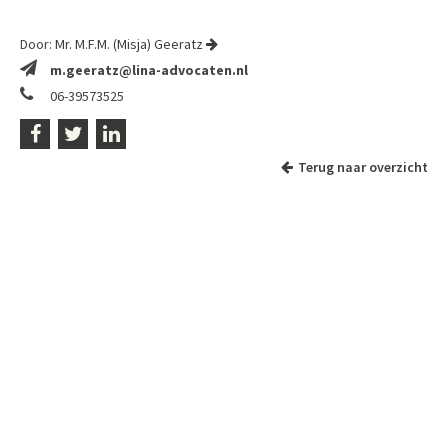
Door:
Mr. M.F.M. (Misja) Geeratz
m.geeratz@lina-advocaten.nl
06-39573525
Terug naar overzicht