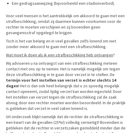
Een gedragsaanwijzing (bijvoorbeeld een stadionverbod).
Voor veel mensen is het aantrekkelijk om akkoord te gaan met een
strafbeschikking, omdat zij daarmee kunnen voorkomen voor de
rechter te moeten verschijnen en zij bovendien geen
gevangenisstraf opgelegd te krijgen.
Toch is het van belang en in veel gevallen zelfs lonend om niet
zonder meer akkoord te gaan met een strafbeschikking.
Wat moet ik doen als ik een strafbeschikking heb ontvangen
?
Wij adviseren u na ontvangst van een strafbeschikking meteen
contact met ons op te nemen. Het is namelijk mogelijk om tegen
deze strafbeschikking in te gaan door verzet in te stellen. De
termijn voor het instellen van verzet is echter slechts 14
dagen
! Het is dan ook heel belangrijk dat u zo spoedig mogelijk
contact opneemt, zodat tijdig verzet kan worden ingesteld. Door
het instellen van verzet tegen de strafbeschikking zal de zaak
alsnog door een rechter moeten worden beoordeeld. In de praktijk
is gebleken dat verzet in veel zaken lonend is.
Uit onderzoek blijkt namelijk dat de rechter de strafbeschikking in
een kwart van de gevallen (25%!) volledig vernietigt! Bovendien is
gebleken dat de rechter in verzetszaken gemiddeld minder dan de