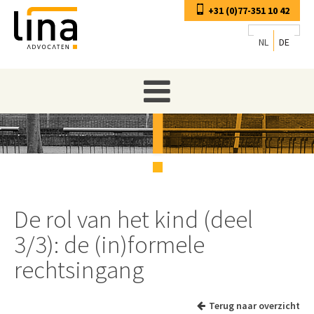
+31 (0)77-351 10 42
NL
DE
De rol van het kind (deel
3/3): de (in)formele
rechtsingang
Terug naar overzicht