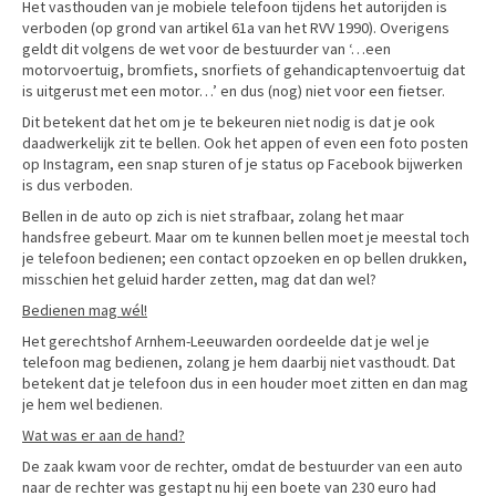
Het vasthouden van je mobiele telefoon tijdens het autorijden is
verboden (op grond van artikel 61a van het RVV 1990). Overigens
geldt dit volgens de wet voor de bestuurder van ‘…een
motorvoertuig, bromfiets, snorfiets of gehandicaptenvoertuig dat
is uitgerust met een motor…’ en dus (nog) niet voor een fietser.
Dit betekent dat het om je te bekeuren niet nodig is dat je ook
daadwerkelijk zit te bellen. Ook het appen of even een foto posten
op Instagram, een snap sturen of je status op Facebook bijwerken
is dus verboden.
Bellen in de auto op zich is niet strafbaar, zolang het maar
handsfree gebeurt. Maar om te kunnen bellen moet je meestal toch
je telefoon bedienen; een contact opzoeken en op bellen drukken,
misschien het geluid harder zetten, mag dat dan wel?
Bedienen mag wél!
Het gerechtshof Arnhem-Leeuwarden oordeelde dat je wel je
telefoon mag bedienen, zolang je hem daarbij niet vasthoudt. Dat
betekent dat je telefoon dus in een houder moet zitten en dan mag
je hem wel bedienen.
Wat was er aan de hand?
De zaak kwam voor de rechter, omdat de bestuurder van een auto
naar de rechter was gestapt nu hij een boete van 230 euro had