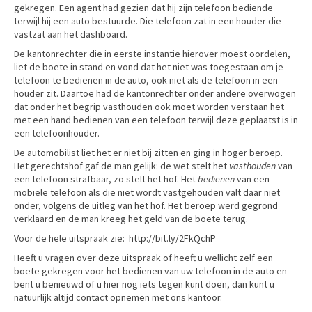
gekregen. Een agent had gezien dat hij zijn telefoon bediende
terwijl hij een auto bestuurde. Die telefoon zat in een houder die
vastzat aan het dashboard.
De kantonrechter die in eerste instantie hierover moest oordelen,
liet de boete in stand en vond dat het niet was toegestaan om je
telefoon te bedienen in de auto, ook niet als de telefoon in een
houder zit. Daartoe had de kantonrechter onder andere overwogen
dat onder het begrip vasthouden ook moet worden verstaan het
met een hand bedienen van een telefoon terwijl deze geplaatst is in
een telefoonhouder.
De automobilist liet het er niet bij zitten en ging in hoger beroep.
Het gerechtshof gaf de man gelijk: de wet stelt het
vasthouden
van
een telefoon strafbaar, zo stelt het hof. Het
bedienen
van een
mobiele telefoon als die niet wordt vastgehouden valt daar niet
onder, volgens de uitleg van het hof. Het beroep werd gegrond
verklaard en de man kreeg het geld van de boete terug.
Voor de hele uitspraak zie:
http://bit.ly/2FkQchP
Heeft u vragen over deze uitspraak of heeft u wellicht zelf een
boete gekregen voor het bedienen van uw telefoon in de auto en
bent u benieuwd of u hier nog iets tegen kunt doen, dan kunt u
natuurlijk altijd contact opnemen met ons kantoor.