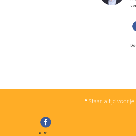
ver
Doo
mindere
Staan altijd voor je
trokken.
het gevoel