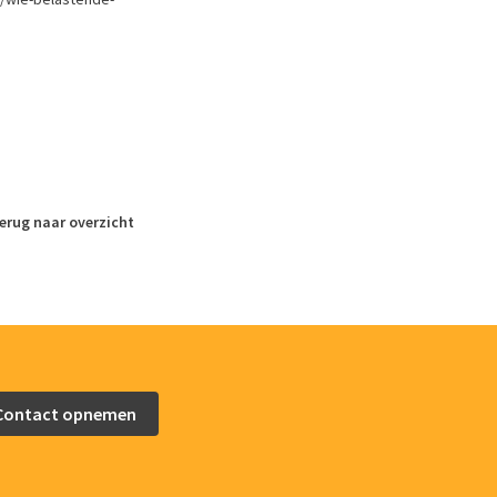
erug naar overzicht
rofessionele benadering en begeleiding
Ik 
caten kan ik zeer waarderen.
Contact opnemen