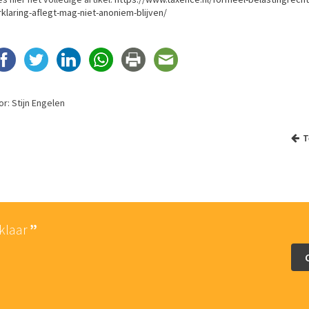
klaring-aflegt-mag-niet-anoniem-blijven/
r: Stijn Engelen
T
 klaar
De persoonlijke en p
van Lina Advo