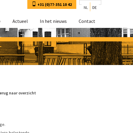
+31 (0)77-351 10 42
NL
DE
e
Actueel
In het nieuws
Contact
erug naar overzicht
ige.
t/wie-belastende-