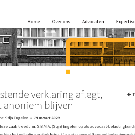
Home
Over ons
Advocaten
Expertis
stende verklaring aflegt,
T
t anoniem blijven
or: Stijn Engelen
•
19 maart 2020
deze zaak treedt mr. S.B.M.A. (Stijn) Engelen op als advocaat-belastingkund
s hier het volledige artikel:
https://www.taxence.nl/formeel-belastingrech