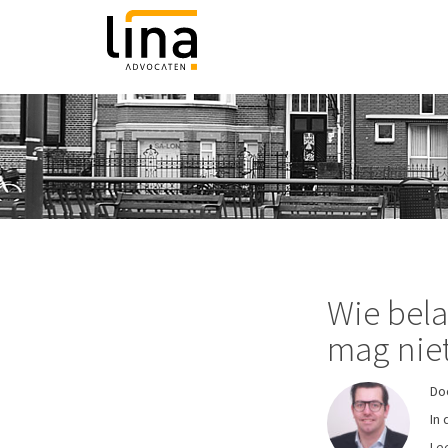
Wie bela
mag nie
Do
In 
Lee