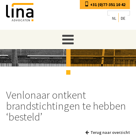
+31 (0)77-351 10 42
NL
DE
Venlonaar ontkent
brandstichtingen te hebben
‘besteld’
Terug naar overzicht