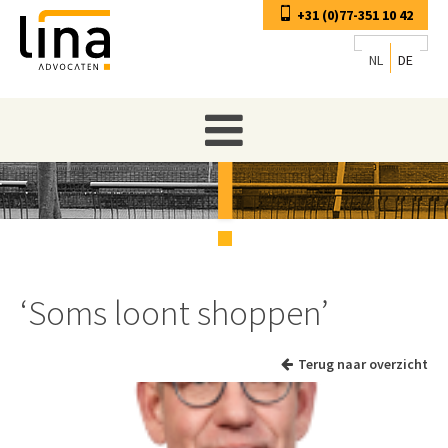
+31 (0)77-351 10 42
NL
DE
‘Soms loont shoppen’
Terug naar overzicht