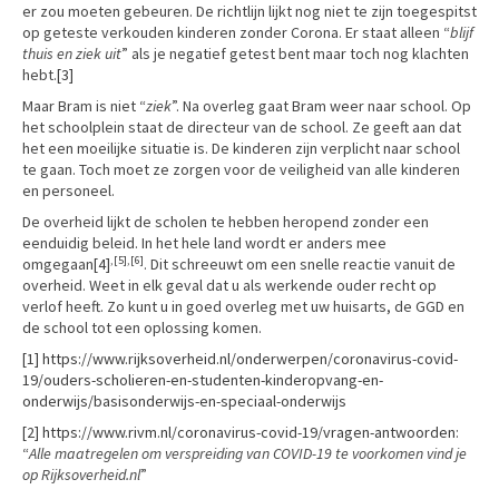
er zou moeten gebeuren. De richtlijn lijkt nog niet te zijn toegespitst
op geteste verkouden kinderen zonder Corona. Er staat alleen “
blijf
thuis en ziek uit
” als je negatief getest bent maar toch nog klachten
hebt.
[3]
Maar Bram is niet “
ziek
”. Na overleg gaat Bram weer naar school. Op
het schoolplein staat de directeur van de school. Ze geeft aan dat
het een moeilijke situatie is. De kinderen zijn verplicht naar school
te gaan. Toch moet ze zorgen voor de veiligheid van alle kinderen
en personeel.
De overheid lijkt de scholen te hebben heropend zonder een
eenduidig beleid. In het hele land wordt er anders mee
,
[5]
,
[6]
omgegaan
[4]
. Dit schreeuwt om een snelle reactie vanuit de
overheid. Weet in elk geval dat u als werkende ouder recht op
verlof heeft. Zo kunt u in goed overleg met uw huisarts, de GGD en
de school tot een oplossing komen.
[1]
https://www.rijksoverheid.nl/onderwerpen/coronavirus-covid-
19/ouders-scholieren-en-studenten-kinderopvang-en-
onderwijs/basisonderwijs-en-speciaal-onderwijs
[2]
https://www.rivm.nl/coronavirus-covid-19/vragen-antwoorden
:
“
Alle maatregelen om verspreiding van COVID-19 te voorkomen vind je
op Rijksoverheid.nl
”