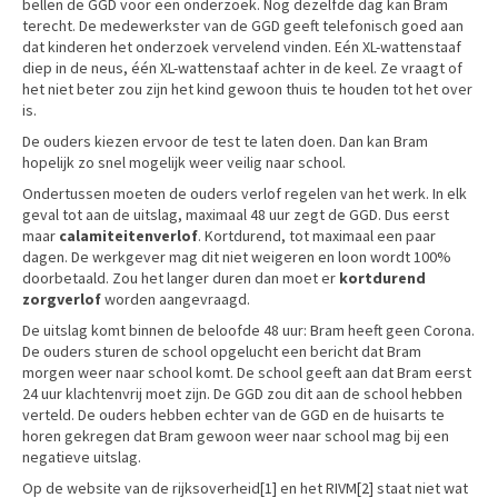
bellen de GGD voor een onderzoek. Nog dezelfde dag kan Bram
terecht. De medewerkster van de GGD geeft telefonisch goed aan
dat kinderen het onderzoek vervelend vinden. Eén XL-wattenstaaf
diep in de neus, één XL-wattenstaaf achter in de keel. Ze vraagt of
het niet beter zou zijn het kind gewoon thuis te houden tot het over
is.
De ouders kiezen ervoor de test te laten doen. Dan kan Bram
hopelijk zo snel mogelijk weer veilig naar school.
Ondertussen moeten de ouders verlof regelen van het werk. In elk
geval tot aan de uitslag, maximaal 48 uur zegt de GGD. Dus eerst
maar
calamiteitenverlof
. Kortdurend, tot maximaal een paar
dagen. De werkgever mag dit niet weigeren en loon wordt 100%
doorbetaald. Zou het langer duren dan moet er
kortdurend
zorgverlof
worden aangevraagd.
De uitslag komt binnen de beloofde 48 uur: Bram heeft geen Corona.
De ouders sturen de school opgelucht een bericht dat Bram
morgen weer naar school komt. De school geeft aan dat Bram eerst
24 uur klachtenvrij moet zijn. De GGD zou dit aan de school hebben
verteld. De ouders hebben echter van de GGD en de huisarts te
horen gekregen dat Bram gewoon weer naar school mag bij een
negatieve uitslag.
Op de website van de rijksoverheid
[1]
en het RIVM
[2]
staat niet wat