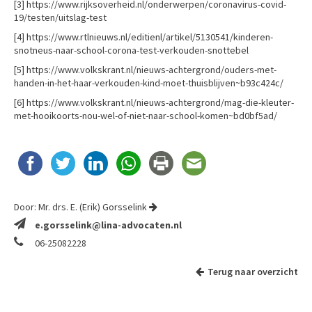
[3]
https://www.rijksoverheid.nl/onderwerpen/coronavirus-covid-
19/testen/uitslag-test
[4]
https://www.rtlnieuws.nl/editienl/artikel/5130541/kinderen-
snotneus-naar-school-corona-test-verkouden-snottebel
[5]
https://www.volkskrant.nl/nieuws-achtergrond/ouders-met-
handen-in-het-haar-verkouden-kind-moet-thuisblijven~b93c424c/
[6]
https://www.volkskrant.nl/nieuws-achtergrond/mag-die-kleuter-
met-hooikoorts-nou-wel-of-niet-naar-school-komen~bd0bf5ad/
Door:
Mr. drs. E. (Erik) Gorsselink
e.gorsselink@lina-advocaten.nl
06-25082228
Terug naar overzicht