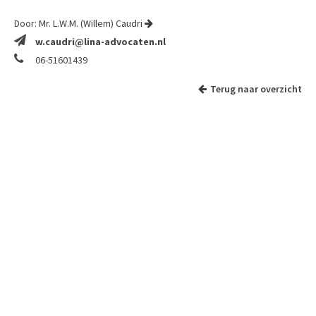
Door:
Mr. L.W.M. (Willem) Caudri
w.caudri@lina-advocaten.nl
06-51601439
Terug naar overzicht