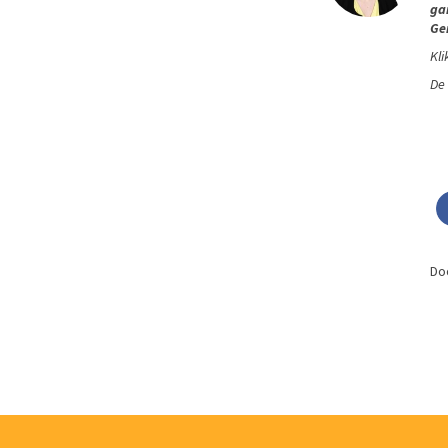
ga
Ger
Kli
De 
Do