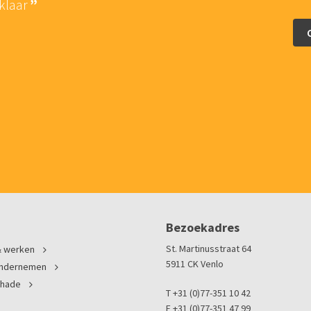
 klaar
De persoonlijke en p
van Lina Advo
Bezoekadres
St. Martinusstraat 64
 werken
5911 CK Venlo
ondernemen
chade
T +31 (0)77-351 10 42
F +31 (0)77-351 47 99