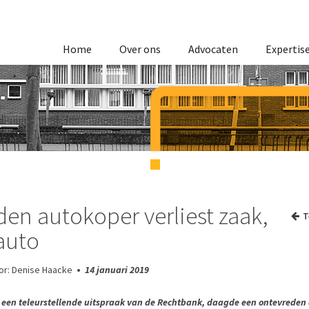
Home
Over ons
Advocaten
Expertis
en autokoper verliest zaak,
T
auto
or: Denise Haacke
•
14 januari 2019
 een teleurstellende uitspraak van de Rechtbank, daagde een ontevreden