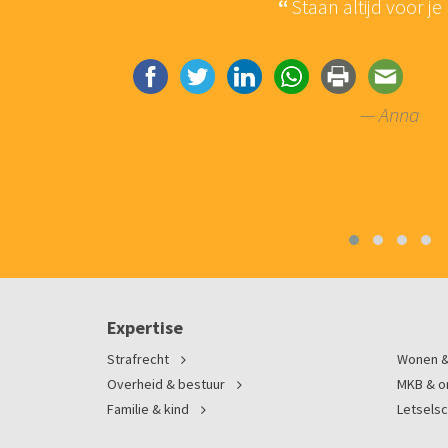
mindere
Staan altijd voor je
trokken.
het gevoel
— Anna
Expertise
Strafrecht
Wonen &
Overheid & bestuur
MKB & 
Familie & kind
Letsels