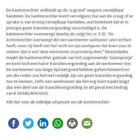
De kantonrechter ontbindt op de ‘e-grond’ wegens verwijtbaar
handelen. De kantonrechter komt vervolgens toe aan de vraag of er
sprake is van
ernstig
verwijtbaar handelen, wat betekent dat er in
principe geen transitievergoeding verschuldigd is. De
kantonrechter overweegt daarbij als volgt (in r.o. 5.3): “
De
kantonrechter overweegt dat een werknemer weliswaar veel rechten
heeft, maar hij heeft niet het recht om zijn werkgever het leven zuur te
maken. Dat is wat deze werknemer al jarenlang doet.
” Desondanks
maakt de kantonrechter gebruik van het zogenoemde ‘
luizengaatje
’
en kent toch een halve transitievergoeding aan de werknemer toe.
De werknemer zou lange tijd wel goed hebben gefunctioneerd en
om die reden zou het niet redelijk zijn om geen transitievergoeding
toe te kennen. Zelfs een werknemer die het erg bont maakt krijgt
dus een deel van de transitievergoeding (in dit geval een bedrag
van € 24.640,46 bruto!).
Klik hier voor de volledige uitspraak van de kantonrechter