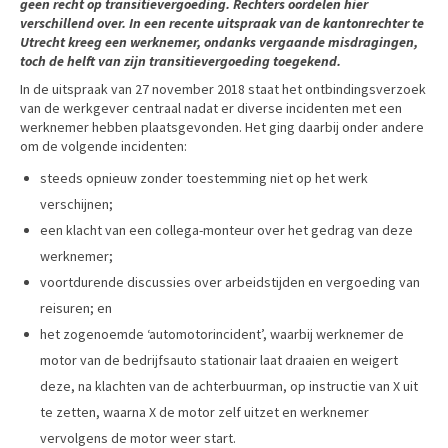
geen recht op transitievergoeding. Rechters oordelen hier
verschillend over. In een recente uitspraak van de kantonrechter te
Utrecht kreeg een werknemer, ondanks vergaande misdragingen,
toch de helft van zijn transitievergoeding toegekend.
In de uitspraak van 27 november 2018 staat het ontbindingsverzoek
van de werkgever centraal nadat er diverse incidenten met een
werknemer hebben plaatsgevonden. Het ging daarbij onder andere
om de volgende incidenten:
steeds opnieuw zonder toestemming niet op het werk
verschijnen;
een klacht van een collega-monteur over het gedrag van deze
werknemer;
voortdurende discussies over arbeidstijden en vergoeding van
reisuren; en
het zogenoemde ‘automotorincident’, waarbij werknemer de
motor van de bedrijfsauto stationair laat draaien en weigert
deze, na klachten van de achterbuurman, op instructie van X uit
te zetten, waarna X de motor zelf uitzet en werknemer
vervolgens de motor weer start.