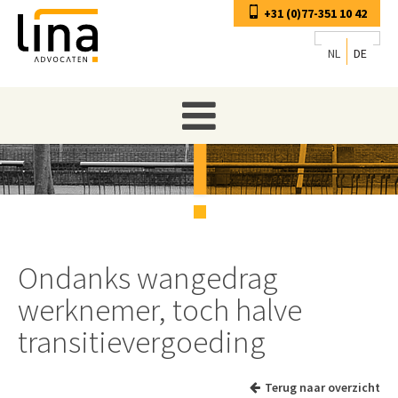
+31 (0)77-351 10 42
NL
DE
Ondanks wangedrag
werknemer, toch halve
transitievergoeding
Terug naar overzicht