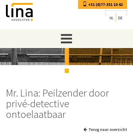
+31 (0)77-351 10 42
NL
DE
Mr. Lina: Peilzender door
privé-detective
ontoelaatbaar
Terug naar overzicht