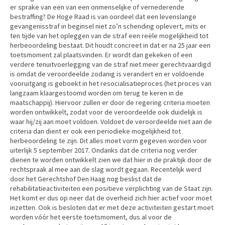
er sprake van een van een onmenselijke of vernederende
bestraffing? De Hoge Raad is van oordeel dat een levenslange
gevangenisstraf in beginsel niet zo’n schending oplevert, mits er
ten tijde van het opleggen van de straf een reële mogelijkheid tot
herbeoordeling bestaat. Dit houdt concreet in dat er na 25 jaar een
toetsmoment zal plaatsvinden. Er wordt dan gekeken of een
verdere tenuitvoerlegging van de straf niet meer gerechtvaardigd
is omdat de veroordeelde zodanig is verandert en er voldoende
vooruitgang is geboekt in het resocialisatieproces (het proces van
langzaam klaargestoomd worden om terug te keren in de
maatschappij). Hiervoor zullen er door de regering criteria moeten
worden ontwikkelt, zodat voor de veroordeelde ook duidelijk is
waar hij/zij aan moet voldoen. Voldoet de veroordeelde niet aan de
criteria dan dient er ook een periodieke mogelijkheid tot
herbeoordeling te zijn. Dit alles moet vorm gegeven worden voor
uiterlijk 5 september 2017. Ondanks dat de criteria nog verder
dienen te worden ontwikkelt zien we dat hier in de praktijk door de
rechtspraak al mee aan de slag wordt gegaan. Recentelijk werd
door het Gerechtshof Den Haag nog beslist dat de
rehabilitatieactiviteiten een positieve verplichting van de Staat zijn.
Het komt er dus op neer dat de overheid zich hier actief voor moet
inzetten. Ook is besloten dat er met deze activiteiten gestart moet
worden vóór het eerste toetsmoment, dus al voor de