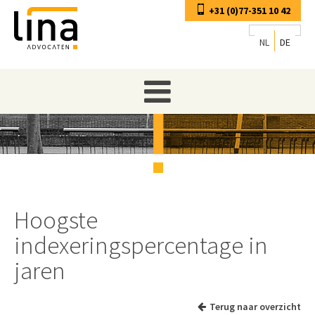
+31 (0)77-351 10 42
NL
DE
Hoogste
indexeringspercentage in
jaren
Terug naar overzicht