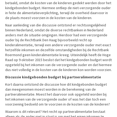
betaald, omdat de kosten van de kinderen gedekt werden door het
kindgebonden budget. Hiermee ontliep de niet‑verzorgende ouder
in feite de alimentatieverplichting, terwijl de overheid daarvoor in
de plaats moest voorzien in de kosten van de kinderen.
Naar aanleiding van die discussie ontstond er rechtsongelijkheid
binnen Nederland, omdat de diverse rechtbanken in Nederland
anders met de situatie omgingen. Hierdoor had een verzorgende
ouder bij de Rechtbank Den Haag bijvoorbeeld recht op
kinderalimentatie, terwijl een andere verzorgende ouder met exact
hetzelfde inkomen en dezelfde omstandigheden bij de Rechtbank
Roermond geen kinderalimentatie kreeg. Uiteindelijk heeft de Hoge
Raad op 9 oktober 2015 beslist dat het kindgebonden budget wordt
opgeteld bij het inkomen van de verzorgende ouder en dat hiermee
dus niet volledig in de kosten van de kinderen kon worden voorzien.
Discussie kindgebonden budget bij partneralimentatie
Kort daarna ontstond de discussie hoe dit kindgebonden budget
dan meegenomen moest worden in de berekening van de
partneralimentatie. Moest het daarvoor ook opgeteld worden bij
het inkomen van de verzorgende ouder of was het dan toch een
voorziening bedoeld om te voorzien in de kosten van de kinderen?
Waarom is dit relevant? Het recht op partneralimentatie bestaat
alleen als de ander niet in staat is om met het eigen inkomen te