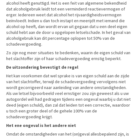
alcohol heeft genuttigd. Het is een feit van algemene bekendheid
dat alcoholgebruik leidt tot een verminderd reactievermogen of
erger. Iedereen weet dat alcohol het rijvaardigheidsvermogen
beïnvloedt. Indien u dan toch instapt en meerijdt met iemand die
alcohol op heeft, dan wordt ervan uit gegaan dat u een deel eigen
schuld hebt aan de door u opgelopen letselschade. In het geval van
alcoholgebruik kan dit percentage oplopen tot 50% van de
schadevergoeding.
Zo zijn nog meer situaties te bedenken, waarin de eigen schuld van
het slachtoffer zijn of haar schadevergoeding ernstig beperkt.
De uitzondering bevestigt de regel
Het kan voorkomen dat wel sprake is van eigen schuld aan de zijde
van het slachtoffer, terwijl de schadevergoeding vervolgens niet
wordt gecorrigeerd naar aanleiding van andere omstandigheden.
Als uw letsel bijvoorbeeld veel ernstiger zou zijn geweest als u uw
autogordel wél had gedragen tijdens een ongeval waarbij u dat niet
deed (eigen schuld), dan zal dat leiden tot een correctie, waardoor
u toch een groter deel of de gehele 100% van de
schadevergoeding krijgt.
Het ene ongeval is het andere niet
Omdat de omstandigheden van het (on)geval allesbepalend zijn, is