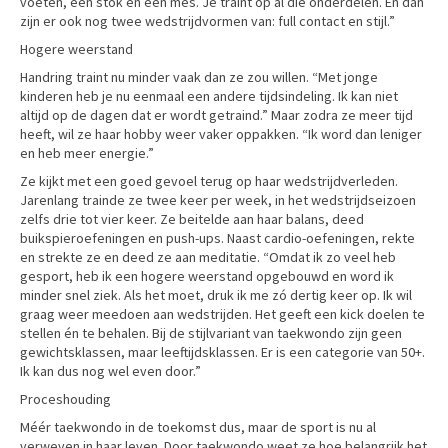
voeten, een stok en een mes. Je traint op al die onderdelen. En dan
zijn er ook nog twee wedstrijdvormen van: full contact en stijl.”
Hogere weerstand
Handring traint nu minder vaak dan ze zou willen. “Met jonge
kinderen heb je nu eenmaal een andere tijdsindeling. Ik kan niet
altijd op de dagen dat er wordt getraind.” Maar zodra ze meer tijd
heeft, wil ze haar hobby weer vaker oppakken. “Ik word dan leniger
en heb meer energie.”
Ze kijkt met een goed gevoel terug op haar wedstrijdverleden.
Jarenlang trainde ze twee keer per week, in het wedstrijdseizoen
zelfs drie tot vier keer. Ze beitelde aan haar balans, deed
buikspieroefeningen en push-ups. Naast cardio-oefeningen, rekte
en strekte ze en deed ze aan meditatie. “Omdat ik zo veel heb
gesport, heb ik een hogere weerstand opgebouwd en word ik
minder snel ziek. Als het moet, druk ik me zó dertig keer op. Ik wil
graag weer meedoen aan wedstrijden. Het geeft een kick doelen te
stellen én te behalen. Bij de stijlvariant van taekwondo zijn geen
gewichtsklassen, maar leeftijdsklassen. Er is een categorie van 50+.
Ik kan dus nog wel even door.”
Proceshouding
Méér taekwondo in de toekomst dus, maar de sport is nu al
verweven in haar leven. Door taekwondo weet ze hoe belangrijk het