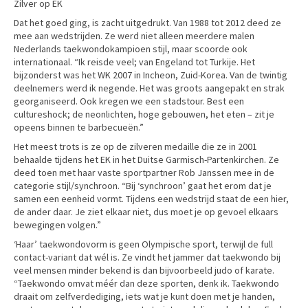
Zilver op EK
Dat het goed ging, is zacht uitgedrukt. Van 1988 tot 2012 deed ze
mee aan wedstrijden. Ze werd niet alleen meerdere malen
Nederlands taekwondokampioen stijl, maar scoorde ook
internationaal. “Ik reisde veel; van Engeland tot Turkije. Het
bijzonderst was het WK 2007 in Incheon, Zuid-Korea. Van de twintig
deelnemers werd ik negende. Het was groots aangepakt en strak
georganiseerd. Ook kregen we een stadstour. Best een
cultureshock; de neonlichten, hoge gebouwen, het eten – zit je
opeens binnen te barbecueën.”
Het meest trots is ze op de zilveren medaille die ze in 2001
behaalde tijdens het EK in het Duitse Garmisch-Partenkirchen. Ze
deed toen met haar vaste sportpartner Rob Janssen mee in de
categorie stijl/synchroon. “Bij ‘synchroon’ gaat het erom dat je
samen een eenheid vormt. Tijdens een wedstrijd staat de een hier,
de ander daar. Je ziet elkaar niet, dus moet je op gevoel elkaars
bewegingen volgen.”
‘Haar’ taekwondovorm is geen Olympische sport, terwijl de full
contact-variant dat wél is. Ze vindt het jammer dat taekwondo bij
veel mensen minder bekend is dan bijvoorbeeld judo of karate.
“Taekwondo omvat méér dan deze sporten, denk ik. Taekwondo
draait om zelfverdediging, iets wat je kunt doen met je handen,