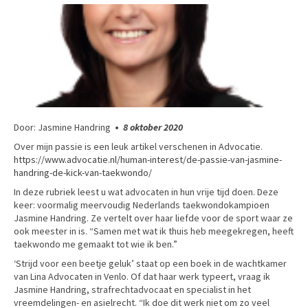
Door: Jasmine Handring
•
8 oktober 2020
Over mijn passie is een leuk artikel verschenen in Advocatie.
https://www.advocatie.nl/human-interest/de-passie-van-jasmine-
handring-de-kick-van-taekwondo/
In deze rubriek leest u wat advocaten in hun vrije tijd doen. Deze
keer: voormalig meervoudig Nederlands taekwondokampioen
Jasmine Handring. Ze vertelt over haar liefde voor de sport waar ze
ook meester in is. “Samen met wat ik thuis heb meegekregen, heeft
taekwondo me gemaakt tot wie ik ben.”
‘Strijd voor een beetje geluk’ staat op een boek in de wachtkamer
van Lina Advocaten in Venlo. Of dat haar werk typeert, vraag ik
Jasmine Handring, strafrechtadvocaat en specialist in het
vreemdelingen- en asielrecht. “Ik doe dit werk niet om zo veel