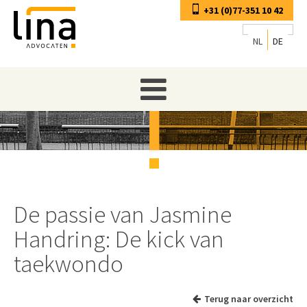
+31 (0)77-351 10 42
NL
DE
De passie van Jasmine
Handring: De kick van
taekwondo
Terug naar overzicht