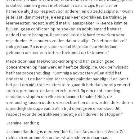
is dat lichaam en geest met elkaar in balans zijn. Haar trainer
hamerde altijd op respect voor anderen en op zelfdiscipline. “Kwam
je te laat, dan moest je je een paar keer opdrukken. De trainer, je
leermeester, moest je altijd met ‘u’ aanspreken. Ik leerde kalm te
blijven, geen conflicten op te zoeken en nooit iemand bewust
nadeel toe te brengen. Daarnaast leerde ik hard te werken voor
mijn doelen. Mijn ouders zeiden dat ook altijd. Ze hebben dat zelf
ook gedaan. Zo is mijn vader vanuit Marokko naar Nederland
gekomen om hier een betere toekomst op te bouwen.”
Mede door haar taekwondo-achtergrond kan ze zich goed
concentreren op haar werk en heeft ze discipline. Ook beïnvloedt
het haar proceshouding. “Sommige advocaten willen altijd het
onderste uit de kan halen. Maar soms pakt dat nadelig uit en loont
het juist om niét tot het uiterste te gaan. Ik heb dat vooral gemerkt
toen ik personen- en familierecht deed. Bij een echtscheiding
eindeloos strijden om elke euro binnen te halen? Néé, de
verhouding tussen ouders verslechtert en daar worden de kinderen
uiteindelijk de dupe van. Zo’n strijd dient geen enkel doel. Uit
respect voor de betrokkenen moet je dan durven te stoppen.”
Jasmine Handring
Jasmine Handring is medewerker bij Lina Advocaten in Venlo. Ze
richt zich voornamelijk op het strafrecht en is daarnaast