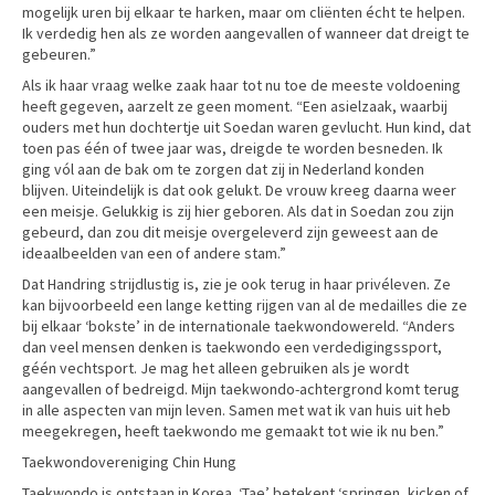
mogelijk uren bij elkaar te harken, maar om cliënten écht te helpen.
Ik verdedig hen als ze worden aangevallen of wanneer dat dreigt te
gebeuren.”
Als ik haar vraag welke zaak haar tot nu toe de meeste voldoening
heeft gegeven, aarzelt ze geen moment. “Een asielzaak, waarbij
ouders met hun dochtertje uit Soedan waren gevlucht. Hun kind, dat
toen pas één of twee jaar was, dreigde te worden besneden. Ik
ging vól aan de bak om te zorgen dat zij in Nederland konden
blijven. Uiteindelijk is dat ook gelukt. De vrouw kreeg daarna weer
een meisje. Gelukkig is zij hier geboren. Als dat in Soedan zou zijn
gebeurd, dan zou dit meisje overgeleverd zijn geweest aan de
ideaalbeelden van een of andere stam.”
Dat Handring strijdlustig is, zie je ook terug in haar privéleven. Ze
kan bijvoorbeeld een lange ketting rijgen van al de medailles die ze
bij elkaar ‘bokste’ in de internationale taekwondowereld. “Anders
dan veel mensen denken is taekwondo een verdedigingssport,
géén vechtsport. Je mag het alleen gebruiken als je wordt
aangevallen of bedreigd. Mijn taekwondo-achtergrond komt terug
in alle aspecten van mijn leven. Samen met wat ik van huis uit heb
meegekregen, heeft taekwondo me gemaakt tot wie ik nu ben.”
Taekwondovereniging Chin Hung
Taekwondo is ontstaan in Korea. ‘Tae’ betekent ‘springen, kicken of