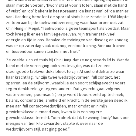
slaan met de voeten’, ‘kwon’ staat voor ‘stoten, slaan met de hand
of vuist’ en ‘do’ bekent in het Koreaans ‘de kunst van’ of ‘de manier
van’. Handring beoefent de sport al sinds haar zesde. In 1986 klopte
ze toen aan bij de taekwondovereniging waar haar broer ook zat:
Chin Hung in Meijel. “Taekwondo is geen teamsport als voetbal. Maar
toch kreeg ik er een familiegevoel van. Mijn trainer stak veel
energie en tijd in ons. Behalve de trainingen van dinsdag en zondag
was er op zaterdag vaak ook nog een bostraining. Vier uur trainen
en tussendoor samen lunchen met friet.”
Ze voelde zich zó thuis bij Chin Hung dat ze nog steeds lid is. Wat de
band met de vereniging ook verstevigde, was dat ze een
steengoede taekwondoka bleek te zijn. Al snel ontdekte ze waar
haar kracht lag. “Er zijn twee wedstrijdvormen: full contact, het
sparren, en de stijlvorm, waarbij je een soort schijngevecht voert
tegen denkbeeldige tegenstanders. Dat gevecht gaat volgens
vaste vormen, ‘poomsae’s’, en je wordt beoordeeld op techniek,
balans, concentratie, snelheid en kracht. In de eerste jaren deed ik
mee aan full contact-wedstrijden, maar omdat er in mijn
gewichtsklasse niemand was, kwam ik in een hogere
gewichtsklasse terecht. Toen bleek dat ik te weinig ‘body’ had voor
meisjes van tien kilo zwaarder, stapte ik over naar de
wedstrijdvorm stijl. Dat ging goed.”