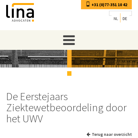
+31 (0)77-351 10 42
NL
DE
De Eerstejaars
Ziektewetbeoordeling door
het UWV
Terug naar overzicht