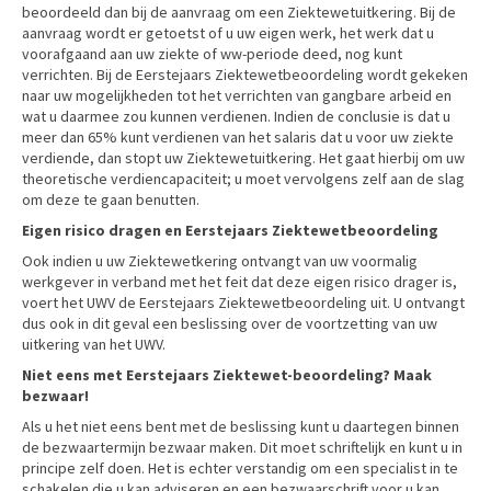
beoordeeld dan bij de aanvraag om een Ziektewetuitkering. Bij de
aanvraag wordt er getoetst of u uw eigen werk, het werk dat u
voorafgaand aan uw ziekte of ww-periode deed, nog kunt
verrichten. Bij de Eerstejaars Ziektewetbeoordeling wordt gekeken
naar uw mogelijkheden tot het verrichten van gangbare arbeid en
wat u daarmee zou kunnen verdienen. Indien de conclusie is dat u
meer dan 65% kunt verdienen van het salaris dat u voor uw ziekte
verdiende, dan stopt uw Ziektewetuitkering. Het gaat hierbij om uw
theoretische verdiencapaciteit; u moet vervolgens zelf aan de slag
om deze te gaan benutten.
Eigen risico dragen en Eerstejaars Ziektewetbeoordeling
Ook indien u uw Ziektewetkering ontvangt van uw voormalig
werkgever in verband met het feit dat deze eigen risico drager is,
voert het UWV de Eerstejaars Ziektewetbeoordeling uit. U ontvangt
dus ook in dit geval een beslissing over de voortzetting van uw
uitkering van het UWV.
Niet eens met Eerstejaars Ziektewet-beoordeling? Maak
bezwaar!
Als u het niet eens bent met de beslissing kunt u daartegen binnen
de bezwaartermijn bezwaar maken. Dit moet schriftelijk en kunt u in
principe zelf doen. Het is echter verstandig om een specialist in te
schakelen die u kan adviseren en een bezwaarschrift voor u kan