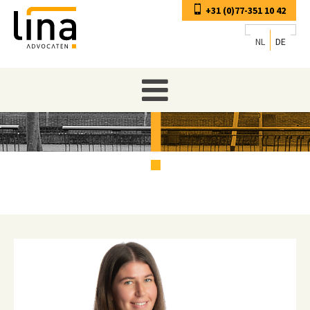
+31 (0)77-351 10 42
NL
DE