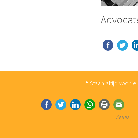
Advocate
mindere
Staan altijd voor je
trokken.
het gevoel
— Anna