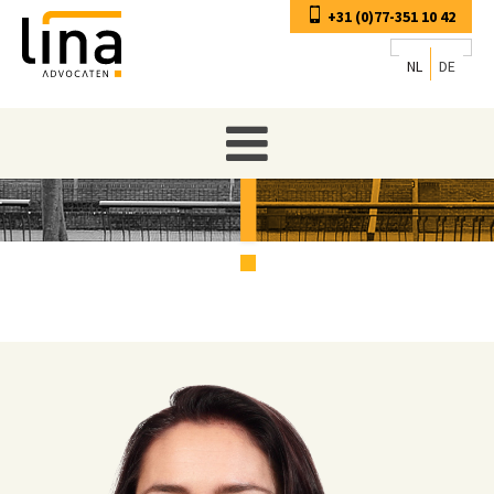
+31 (0)77-351 10 42
NL
DE