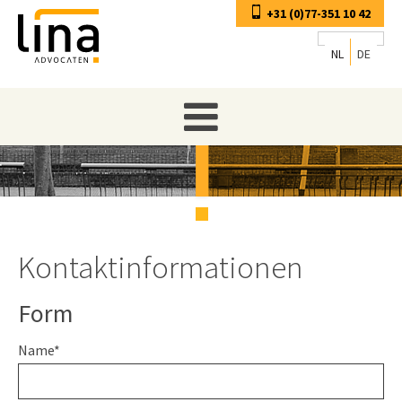
+31 (0)77-351 10 42
NL
DE
Kontaktinformationen
Form
Name*