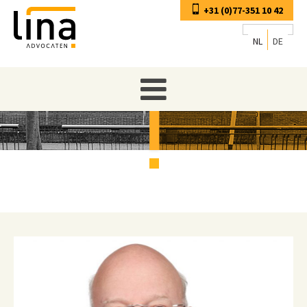
+31 (0)77-351 10 42
NL
DE