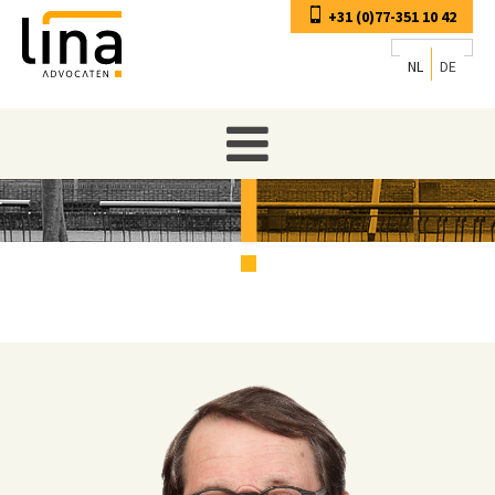
+31 (0)77-351 10 42
NL
DE